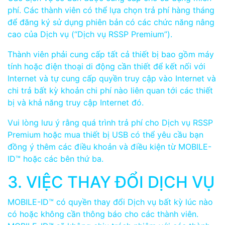
phí. Các thành viên có thể lựa chọn trả phí hàng tháng
để đăng ký sử dụng phiên bản có các chức năng nâng
cao của Dịch vụ (“Dịch vụ RSSP Premium”).
Thành viên phải cung cấp tất cả thiết bị bao gồm máy
tính hoặc điện thoại di động cần thiết để kết nối với
Internet và tự cung cấp quyền truy cập vào Internet và
chi trả bất kỳ khoản chi phí nào liên quan tới các thiết
bị và khả năng truy cập Internet đó.
Vui lòng lưu ý rằng quá trình trả phí cho Dịch vụ RSSP
Premium hoặc mua thiết bị USB có thể yêu cầu bạn
đồng ý thêm các điều khoản và điều kiện từ MOBILE-
ID™ hoặc các bên thứ ba.
3. VIỆC THAY ĐỔI DỊCH VỤ
MOBILE-ID™ có quyền thay đổi Dịch vụ bất kỳ lúc nào
có hoặc không cần thông báo cho các thành viên.