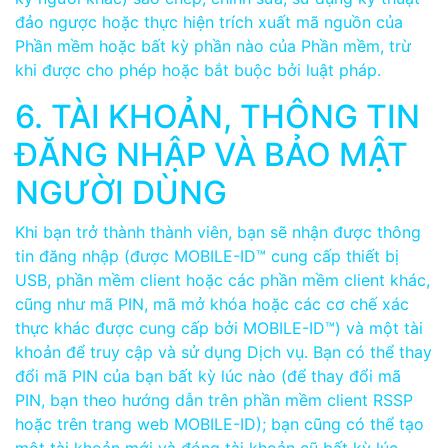
đảo ngược hoặc thực hiện trích xuất mã nguồn của
Phần mềm hoặc bất kỳ phần nào của Phần mềm, trừ
khi được cho phép hoặc bắt buộc bởi luật pháp.
6. TÀI KHOẢN, THÔNG TIN
ĐĂNG NHẬP VÀ BẢO MẬT
NGƯỜI DÙNG
Khi bạn trở thành thành viên, bạn sẽ nhận được thông
tin đăng nhập (được MOBILE-ID™ cung cấp thiết bị
USB, phần mềm client hoặc các phần mềm client khác,
cũng như mã PIN, mã mở khóa hoặc các cơ chế xác
thực khác được cung cấp bởi MOBILE-ID™) và một tài
khoản để truy cập và sử dụng Dịch vụ. Bạn có thể thay
đổi mã PIN của bạn bất kỳ lúc nào (để thay đổi mã
PIN, bạn theo hướng dẫn trên phần mềm client RSSP
hoặc trên trang web MOBILE-ID); bạn cũng có thể tạo