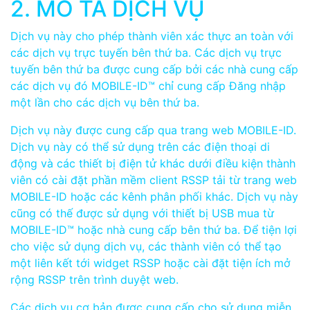
2. MÔ TẢ DỊCH VỤ
Dịch vụ này cho phép thành viên xác thực an toàn với
các dịch vụ trực tuyến bên thứ ba. Các dịch vụ trực
tuyến bên thứ ba được cung cấp bởi các nhà cung cấp
các dịch vụ đó MOBILE-ID™ chỉ cung cấp Đăng nhập
một lần cho các dịch vụ bên thứ ba.
Dịch vụ này được cung cấp qua trang web MOBILE-ID.
Dịch vụ này có thể sử dụng trên các điện thoại di
động và các thiết bị điện tử khác dưới điều kiện thành
viên có cài đặt phần mềm client RSSP tải từ trang web
MOBILE-ID hoặc các kênh phân phối khác. Dịch vụ này
cũng có thế được sử dụng với thiết bị USB mua từ
MOBILE-ID™ hoặc nhà cung cấp bên thứ ba. Để tiện lợi
cho việc sử dụng dịch vụ, các thành viên có thể tạo
một liên kết tới widget RSSP hoặc cài đặt tiện ích mở
rộng RSSP trên trình duyệt web.
Các dịch vụ cơ bản được cung cấp cho sử dụng miễn