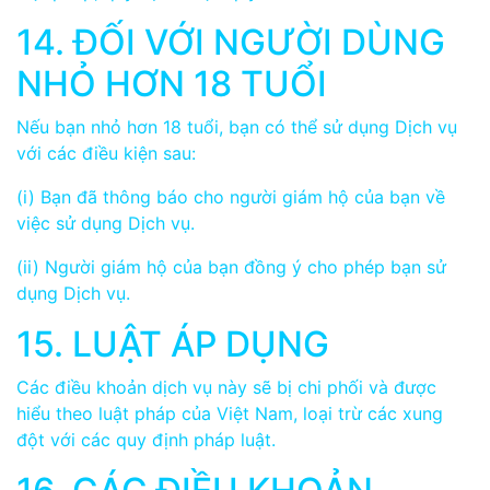
14. ĐỐI VỚI NGƯỜI DÙNG
NHỎ HƠN 18 TUỔI
Nếu bạn nhỏ hơn 18 tuổi, bạn có thể sử dụng Dịch vụ
với các điều kiện sau:
(i) Bạn đã thông báo cho người giám hộ của bạn về
việc sử dụng Dịch vụ.
(ii) Người giám hộ của bạn đồng ý cho phép bạn sử
dụng Dịch vụ.
15. LUẬT ÁP DỤNG
Các điều khoản dịch vụ này sẽ bị chi phối và được
hiểu theo luật pháp của Việt Nam, loại trừ các xung
đột với các quy định pháp luật.